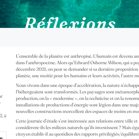
L’ensemble de la planète est anthropisé. L’humain est devenu au
dans l’anthropocène. Alors qu’Edward Osborne Wilson, qui a popu
décembre 2021, on peut se demander si sa dernière proposition n
planète, une moitié pour les humains et leurs activités, l’autre mo
Nous vivons dans une époque d’accélération, la nature n’échappe
l’hébergeaient sont transformés. Les paysages sont métamorpho
ar
production, on la « modernise », on la technicise et on la renomme
«
installations de productions d’énergie sont légion dans une majori
nouvelles constructions morcellent des espaces de moins en moins
2, à
Cette journée d’étude s’est intéressée aux relations entre ville 
considèrent-ils les milieux naturels qu’ils investissent ? Mais é
citoyen établit-il au quotidien des rapports privilégiés/équilibrés