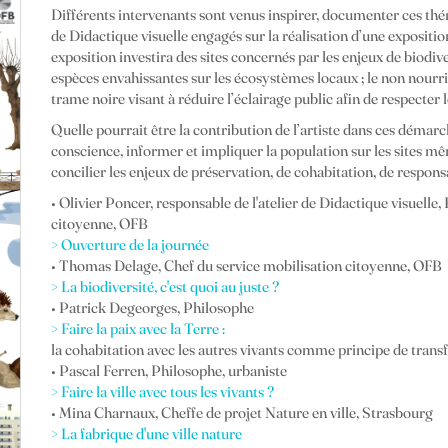
Différents intervenants sont venus inspirer, documenter ces théma
de Didactique visuelle engagés sur la réalisation d’une expositio
exposition investira des sites concernés par les enjeux de biodive
espèces envahissantes sur les écosystèmes locaux ; le non nourr
trame noire visant à réduire l’éclairage public afin de respecter 
Quelle pourrait être la contribution de l’artiste dans ces démar
conscience, informer et impliquer la population sur les sites
concilier les enjeux de préservation, de cohabitation, de responsabi
• Olivier Poncer, responsable de l'atelier de Didactique visuell
citoyenne, OFB
> Ouverture de la journée
• Thomas Delage, Chef du service mobilisation citoyenne, OFB
> La biodiversité, c'est quoi au juste ?
• Patrick Degeorges, Philosophe
> Faire la paix avec la Terre :
la cohabitation avec les autres vivants comme principe de tran
• Pascal Ferren, Philosophe, urbaniste
> Faire la ville avec tous les vivants ?
• Mina Charnaux, Cheffe de projet Nature en ville, Strasbourg
> La fabrique d'une ville nature