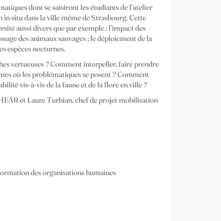
tiques dont se saisiront les étudiants de l’atelier
n in situ dans la ville même de Strasbourg. Cette
rsité aussi divers que par exemple : l’impact des
issage des animaux sauvages ; le déploiement de la
les espèces nocturnes.
ches vertueuses ? Comment interpeller, faire prendre
 mêmes où les problématiques se posent ? Comment
lité vis-à-vis de la faune et de la flore en ville ?
e, HEAR et Laure Turbian, chef de projet mobilisation
sformation des organisations humaines