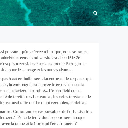
ssi puissant qu’une force tellurique, nous sommes
larisé le terme biodiversité est décédé le 26
’est pas à considérer sérieusement : Partager la
itié pour le sauvage et les autres vivants.
 pas à cet emballement. La nature et les espaces qui
sés, la campagne est convertie en un espace de
, elle devient la ruralité… L’open-field et les
té de territoires. Les routes, les voies ferrées et de
 naturels afin qu’ils soient rentables, exploités.
et nature. Comment les responsables de l’urbanisation
galement à l’échelle individuelle, comment chaque
 avec la faune et la flore qui l’environnent ?