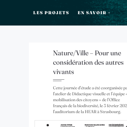
LES PROJETS
EN SAVOIR +
Nature/Ville – Pour une
considération des autres
vivants
Cette journée d’étude a été coorganisée p
l'atelier de Didactique visuelle et l’équipe 
mobilisation des citoyens » de l’Office
français de la biodiversité, le 3 février 202
l'auditorium de la HEAR à Strasbourg.