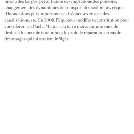
niveau des berges, perturbation des migrations des poissons,
changement des dynamiques de transport des sédiments, risque
d’inondations plus importantes et fréquentes en aval des
canalisations, etc. En 2008, l’Équateur modifie sa constitution pour
considérer la « Pacha Mama », la terre mère, comme sujet de
droits et lui octroie notamment le droit de réparation en cas de
dommages qui lui seraient infligés.
Références graphiques
• Harold Fisk, carte Méandres du Mississipi, 1944
Ancient Courses: Harold Fisk’s Meander Maps of the Mississippi
River (1944) — The Public Domain Review
• Yuzan Mori, Hamonshu, Japon,1903
Hamonshū : Mori, Yūzan, -1917 : Free Download, Borrow, and
Streaming : Internet Archive
• Louise Comiran, Vacarme, 2022
Louise Comiran | Vacarme
Ressources thématiques
• Laurent Schmitt, Roland Carbiener, Rhin Vivant, Strasbourg,