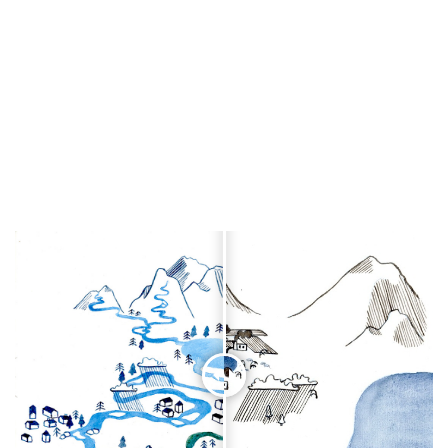
Ed. La Nuée Bleue, 2022
• Nephtys Zwer, conférence « Contre-cartographie : une autre
image du monde », HEAR, 19 octobre 2023
Contre-cartographie : une autre image du monde – Didactique
Visuelle
• Magali Reghezza-Zitt, article « Vivre avec le fleuve », Relief
n°9, 2024
RELIEFS | FLEUVES, le neuvième numéro de la revue Reliefs
(reliefseditions.com)