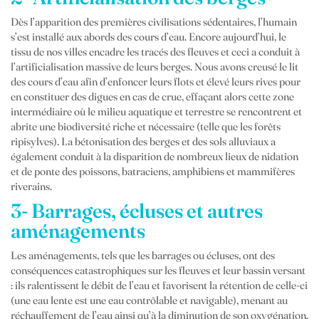
Dès l’apparition des premières civilisations sédentaires, l’humain
s’est installé aux abords des cours d’eau. Encore aujourd’hui, le
tissu de nos villes encadre les tracés des fleuves et ceci a conduit à
l’artificialisation massive de leurs berges. Nous avons creusé le lit
des cours d’eau afin d’enfoncer leurs flots et élevé leurs rives pour
en constituer des digues en cas de crue, effaçant alors cette zone
intermédiaire où le milieu aquatique et terrestre se rencontrent et
abrite une biodiversité riche et nécessaire (telle que les forêts
ripisylves). La bétonisation des berges et des sols alluviaux a
également conduit à la disparition de nombreux lieux de nidation
et de ponte des poissons, batraciens, amphibiens et mammifères
riverains.
3- Barrages, écluses et autres
aménagements
Les aménagements, tels que les barrages ou écluses, ont des
conséquences catastrophiques sur les fleuves et leur bassin versant
: ils ralentissent le débit de l’eau et favorisent la rétention de celle-ci
(une eau lente est une eau contrôlable et navigable), menant au
réchauffement de l’eau ainsi qu’à la diminution de son oxygénation.