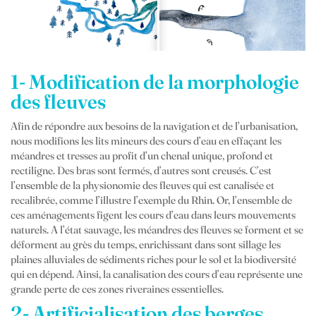
1- Modification de la morphologie
des fleuves
Afin de répondre aux besoins de la navigation et de l’urbanisation,
nous modifions les lits mineurs des cours d’eau en effaçant les
méandres et tresses au profit d’un chenal unique, profond et
rectiligne. Des bras sont fermés, d’autres sont creusés. C’est
l’ensemble de la physionomie des fleuves qui est canalisée et
recalibrée, comme l’illustre l’exemple du Rhin. Or, l’ensemble de
ces aménagements figent les cours d’eau dans leurs mouvements
naturels. A l’état sauvage, les méandres des fleuves se forment et se
déforment au grès du temps, enrichissant dans sont sillage les
plaines alluviales de sédiments riches pour le sol et la biodiversité
qui en dépend. Ainsi, la canalisation des cours d’eau représente une
grande perte de ces zones riveraines essentielles.
2- Artificialisation des berges