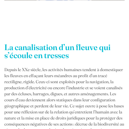
Noémie Oury
Méandres
La canalisation d’un fleuve qui
s’écoule en tresses
Depuis le XXe siècle, les activités humaines tendent à domestiquer
les fleuves en effaçant leurs méandres au profit d’un tracé
rectiligne, rigide. Ceux-ci sont exploités pour la navigation, la
production d’électricité ou encore l’industrie et se voient canalisés
par des écluses, barrages, digues, et autres aménagements. Les
cours d’eau deviennent alors statiques dans leur configuration
géographique et perdent de leur vie. Ce sujet ouvre à pose les bases
pour une réflexion sur de la relation qu’entretient l’humain avec la
nature et la mise en place de droits juridiques pour la protéger des
conséquences négatives de ses actions : décrue de la biodiversité au